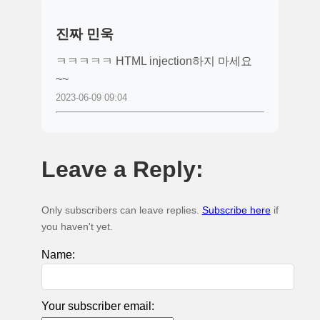
진짜 민욱
ㅋㅋㅋㅋㅋ HTML injection하지 마세요
~~
2023-06-09 09:04
Leave a Reply:
Only subscribers can leave replies.
Subscribe here
if
you haven't yet.
Name:
Your subscriber email: